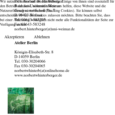
Prof. Norbert W. Hinterberger
Wir nutzen Cookies auf unserer Website. Einige von ihnen sind essenziell für
Bauhaus-Universität Weimar
den Betrieb der Seite, während andere uns helfen, diese Website und die
Geschwister-Scholl-Str. 7
Nutzererfahrung zu verbessern (Tracking Cookies). Sie können selbst
D-99423 Weimar
entscheiden, ob Sie die Cookies zulassen möchten. Bitte beachten Sie, dass
Tel. 03643-583205
bei einer Ablehnung womöglich nicht mehr alle Funktionalitäten der Seite zur
Fax 03643-583248
Verfügung stehen.
norbert.hinterberger(at)uni-weimar.de
Akzeptieren
Ablehnen
Atelier Berlin
Königin-Elisabeth-Str. 8
D-14059 Berlin
Tel. 030-30204066
Fax 030-30204065
norbertwhinterb(at)onlinehome.de
www.norbertwhinterberger.de